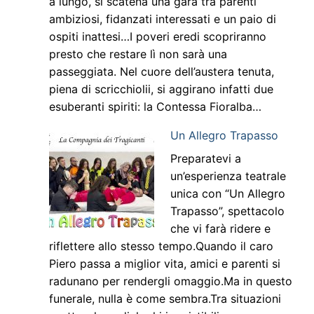
a lungo, si scatena una gara tra parenti
ambiziosi, fidanzati interessati e un paio di
ospiti inattesi…I poveri eredi scopriranno
presto che restare lì non sarà una
passeggiata. Nel cuore dell’austera tenuta,
piena di scricchiolii, si aggirano infatti due
esuberanti spiriti: la Contessa Fioralba…
Un Allegro Trapasso
Preparatevi a
un’esperienza teatrale
unica con “Un Allegro
Trapasso”, spettacolo
che vi farà ridere e
riflettere allo stesso tempo.Quando il caro
Piero passa a miglior vita, amici e parenti si
radunano per rendergli omaggio.Ma in questo
funerale, nulla è come sembra.Tra situazioni