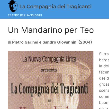
Vai
al
contenuto
TEATRO PER PASSIONE!
Un Mandarino per Teo
di Pietro Garinei e Sandro Giovannini (2004)
Si tr
berga
la do
facen
desid
gross
scene
comme
buon 
dello