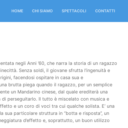
HOME
CHI SIAMO
SPETTACOLI
CONTATTI
ntata negli Anni ’60, che narra la storia di un ragazzo
ittà. Senza soldi, il giovane sfrutta l’ingenuità e
rigini, facendosi ospitare in casa sua e
 una brutta piega quando il ragazzo, per un semplice
mente un Mandarino cinese, dal quale erediterà una
di perseguitarlo. Il tutto è miscelato con musica e
fetto e un coro di voci tra cui qualche solista. E’ una
sua particolare struttura in “botta e risposta”, un
eggiatura d’effetto e, soprattutto, un buon utilizzo