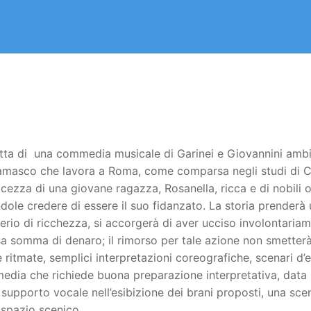
atta di una commedia musicale di Garinei e Giovannini ambie
masco che lavora a Roma, come comparsa negli studi di Cinec
lcezza di una giovane ragazza, Rosanella, ricca e di nobili o
dole credere di essere il suo fidanzato. La storia prenderà
erio di ricchezza, si accorgerà di aver ucciso involontaria
a somma di denaro; il rimorso per tale azione non smetterà 
 ritmate, semplici interpretazioni coreografiche, scenari d’ef
dia che richiede buona preparazione interpretativa, data la 
supporto vocale nell’esibizione dei brani proposti, una scen
 spazio scenico.