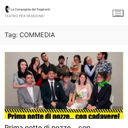
Vai
al
TEATRO PER PASSIONE!
contenuto
Tag:
COMMEDIA
Prima notte di nozze… con