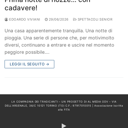
cadavere!
EDOARDO VIVIANI
29/06/2026
SPETTACOLI SENIOR
Una casa apparentemente tranquilla. Una notte di
pioggia. Una serie di persone che, per motivimolto
diversi, continuano a entrare e uscire nel momento
peggiore possibile.…
LEGGI IL SEGUITO →
LA COMPAGNIA DEI TRAGICANTI – UN PROGETTO DI AL MEDIA ODV – VIA
DELL’ARSENALE, 36/C 10121 TORINO (TO) C.F.: 97917010015 | Associazione iscritta
alla FITA